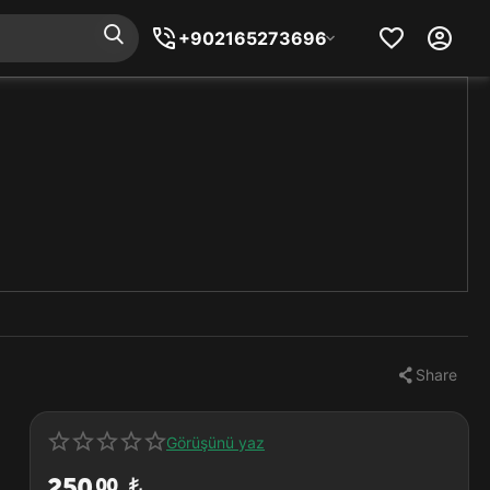
+902165273696
Share
Görüşünü yaz
250
₺
00