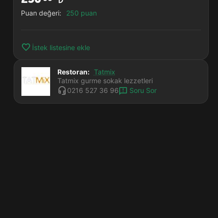
Puan değeri:
250 puan
İstek listesine ekle
Restoran:
Tatmix
Tatmix gurme sokak lezzetleri
Soru Sor
0216 527 36 96