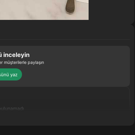
 inceleyin
r müşterilerle paylaşın
şünü yaz
bulunamadı