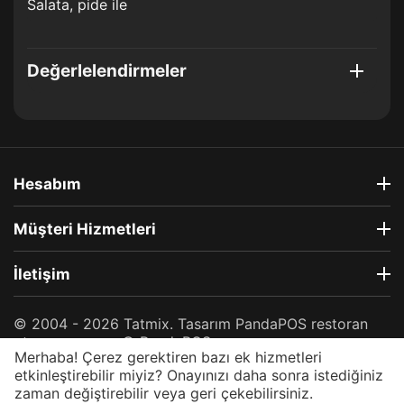
Salata, pide ile
Değerlelendirmeler
Hesabım
Müşteri Hizmetleri
İletişim
© 2004 - 2026 Tatmix. Tasarım
PandaPOS
restoran
otomasyonu —
© PandaPOS
Merhaba! Çerez gerektiren bazı ek hizmetleri
☎️ Sipariş & Destek
etkinleştirebilir miyiz? Onayınızı daha sonra istediğiniz
zaman değiştirebilir veya geri çekebilirsiniz.