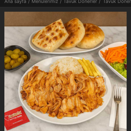
Ana sayfa
/
Menülerimiz
/
Tavuk Dönerler
/
Tavuk Döner 