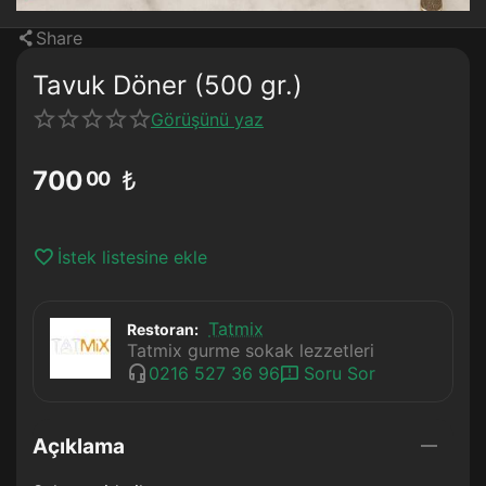
Share
Tavuk Döner (500 gr.)
Görüşünü yaz
700
₺
00
İstek listesine ekle
Tatmix
Restoran:
Tatmix gurme sokak lezzetleri
0216 527 36 96
Soru Sor
Açıklama