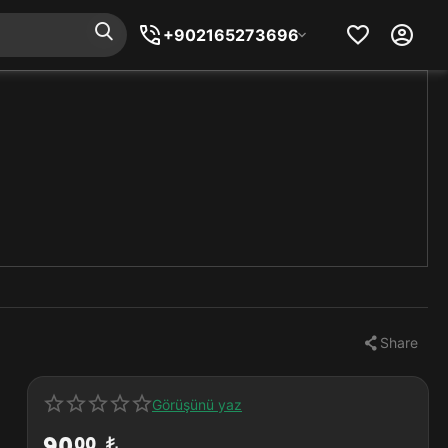
+902165273696
Share
Görüşünü yaz
90
₺
00