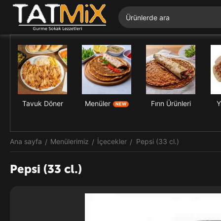
Tavuk Döner
Menüler
Fırın Ürünleri
Y
NEW
Ana sayfa
Menülerimiz
İçecekler
Pepsi (33 cl.)
/
/
/
Pepsi (33 cl.)