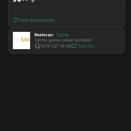
İstek listesine ekle
Restoran:
Tatmix
Tatmix gurme sokak lezzetleri
Soru Sor
0216 527 36 96