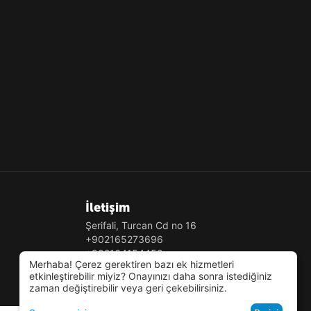
İletişim
Şerifali, Turcan Cd no 16
+902165273696
+902164154452
Merhaba! Çerez gerektiren bazı ek hizmetleri
Pzt-Pzr 9.00 - 22.00
etkinleştirebilir miyiz? Onayınızı daha sonra istediğiniz
info@tatmix.net
zaman değiştirebilir veya geri çekebilirsiniz.
Haritada göster